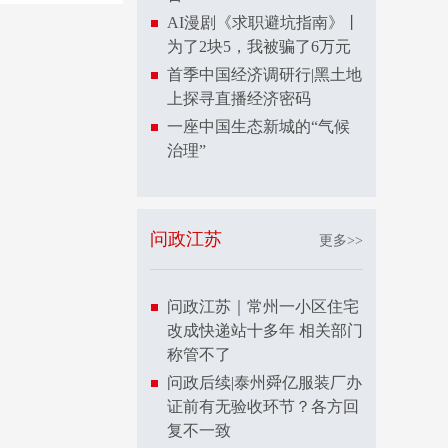
AI漫剧《求职避坑指南》丨
为了2块5，我被骗了6万元
首季中国经济调研行|黑土地
上探寻直播经济密码
一座中国生态新城的“气候
治理”
问政江苏
更多>>
问政江苏｜常州一小区住宅
改成快递站十多年 相关部门
称管不了
问政后续|泰州舜亿服装厂办
证前有无验收环节？各方回
复不一致