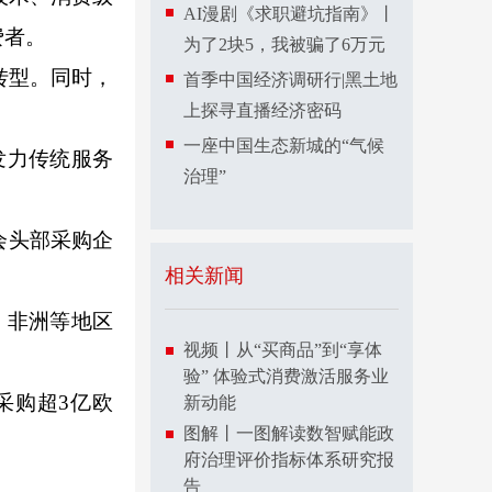
AI漫剧《求职避坑指南》丨
费者。
为了2块5，我被骗了6万元
转型。同时，
首季中国经济调研行|黑土地
上探寻直播经济密码
一座中国生态新城的“气候
发力传统服务
治理”
会头部采购企
相关新闻
、非洲等地区
视频丨从“买商品”到“享体
验” 体验式消费激活服务业
采购超3亿欧
新动能
图解丨一图解读数智赋能政
府治理评价指标体系研究报
告