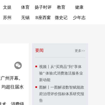
文娱
体育
扬子时评
教育
健康
苏州
无锡
B座西窗
微史记
少年志
要闻
更多>>
视频丨从“买商品”到“享体
验” 体验式消费激活服务业
在广州开幕。
新动能
，均超往届水
图解丨一图解读数智赋能政
府治理评价指标体系研究报
告
技术、消费级