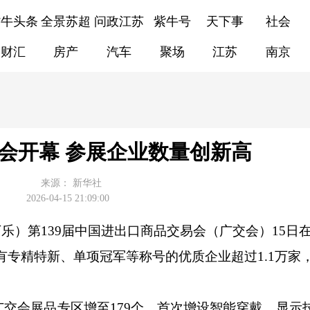
紫牛头条
全景苏超
问政江苏
紫牛号
天下事
社会
财汇
房产
汽车
聚场
江苏
南京
交会开幕 参展企业数量创新高
来源：
新华社
2026-04-15 21:09:00
丁乐）第139届中国进出口商品交易会（广交会）15日
有专精特新、单项冠军等称号的优质企业超过1.1万家
会展品专区增至179个，首次增设智能穿戴、显示