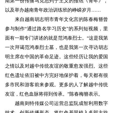
南第一份传播马克思列宁主义的报纸《青年》，
以及举办越南青年政治训练班的峥嵘岁月……
来自越南胡志明市青年文化宫的陈春梅簪曾
参与制作“通过路名学习历史”的系列短视频，里
面有一期专门讲述的就是范鸿泰烈士。“这是我第
一次拜谒范鸿泰烈士墓，也是我第一次寻访胡志
明主席在中国的革命足迹。这些经历让我的爱国
之情以及对越中传统友谊的敬重愈发强烈。这些
红色遗址依旧被中方完好地保护着，每天都有很
多市民和游客前来参观。更多的人了解越中传统
友谊，红色血脉将得到传承。”陈春梅簪表示。
越南则特传媒公司运营总监阮成智利用数字
技术，创新传播形态，将红色基因植入多部主旋