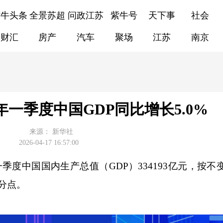
紫牛头条
全景苏超
问政江苏
紫牛号
天下事
社会
财汇
房产
汽车
聚场
江苏
南京
年一季度中国GDP同比增长5.0%
来源：
新华社
2026-04-17 16:57:00
季度中国国内生产总值（GDP）334193亿元，按不
百分点。