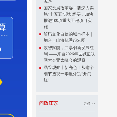
范儿
国家发展改革委：要深入实
施“十五五”规划纲要，加快
推进109项重大工程项目实
施
解码文化自信的城市样本｜
烟台：山海毓秀起宏图
数智赋能，共享创新发展红
利 ——来自2026年世界互联
网大会亚太峰会的观察
晶采观察丨新亮色！从这个
细节透视一季度外贸“开门
红”
问政江苏
更多>>