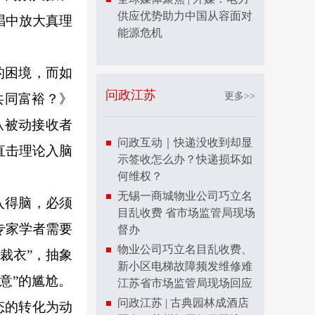
供应优势助力中国从容面对
唱中放大真理
能源危机
的困境，而如
问政江苏
更多>>
共同富裕？》
从被动接收者
问政互动｜快递没收到却显
直击理论入脑
示签收怎么办？快递损坏如
何维权？
无锡一商城物业公司巧立名
入得脑，必须
目乱收费 省市场监管局现场
专家学者需要
督办
物业公司巧立名目乱收费、
裁衣”，抽象
新小区电梯故障频发维修难
意”的尴尬。
江苏省市场监管局现场回应
问政江苏 | 古典园林成酒店
态的转化为动