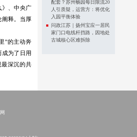
配套？苏州畅园每日限流20
么》、中央广
人引质疑，运营方：将优化
入园平衡体验
论阐释。当厚
问政江苏｜扬州宝应一居民
。
家门口电线杆挡路，因地处
古城核心区难拆除
里”的主动奔
而成为了日用
现最深沉的共
网