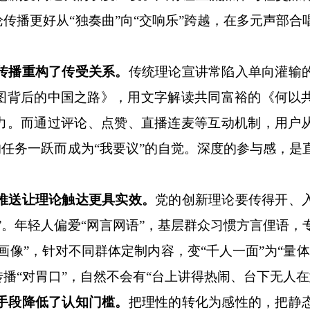
传播更好从“独奏曲”向“交响乐”跨越，在多元声部合
化传播重构了传受关系。
传统理论宣讲常陷入单向灌输
图背后的中国之路》，用文字解读共同富裕的《何以
力。而通过评论、点赞、直播连麦等互动机制，用户
的任务一跃而成为“我要议”的自觉。深度的参与感，是
化推送让理论触达更具实效。
党的创新理论要传得开、
”。年轻人偏爱“网言网语”，基层群众习惯方言俚语，
像”，针对不同群体定制内容，变“千人一面”为“量体
播“对胃口”，自然不会有“台上讲得热闹、台下无人在
化手段降低了认知门槛。
把理性的转化为感性的，把静