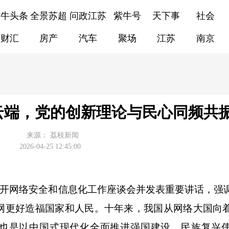
紫牛头条
全景苏超
问政江苏
紫牛号
天下事
社会
财汇
房产
汽车
聚场
江苏
南京
云端，党的创新理论与民心同频共
来源：
荔枝新闻
2026-04-25 12:45:00
召开网络安全和信息化工作座谈会并发表重要讲话，强
网更好造福国家和人民。十年来，我国从网络大国向
，也是以中国式现代化全面推进强国建设、民族复兴