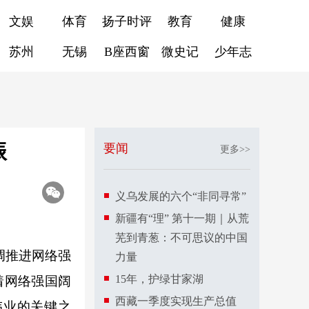
文娱
体育
扬子时评
教育
健康
苏州
无锡
B座西窗
微史记
少年志
振
要闻
更多>>
义乌发展的六个“非同寻常”
新疆有“理” 第十一期｜从荒
芜到青葱：不可思议的中国
调推进网络强
力量
15年，护绿甘家湖
着网络强国阔
西藏一季度实现生产总值
伟业的关键之