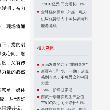
778.07亿元 同比增长6.1%
地浸润，
奋力
全球媒体聚焦 | 外媒：电力
供应优势助力中国从容面对
能源危机
办，现场将通
当下，党的创
相关新闻
群众心间。融
高度，又有传
义乌发展的六个“非同寻常”
进力量的必然
新疆有“理” 第十一期｜从荒
芜到青葱：不可思议的中国
力量
依赖单一媒体
15年，护绿甘家湖
西藏一季度实现生产总值
应。从“酒好
778.07亿元 同比增长6.1%
体同频共振、
全球媒体聚焦 | 外媒：电力