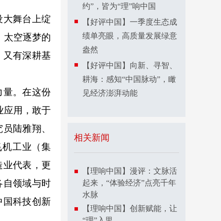
约”，皆为“理”响中国
设大舞台上绽
【好评中国】一季度生态成
绩单亮眼，高质量发展绿意
、太空逐梦的
盎然
，又有深耕基
【好评中国】向新、寻智、
耕海：感知“中国脉动”，瞰
力量。在这份
见经济澎湃动能
业应用，敢于
究员陆雅翔、
相关新闻
飞机工业（集
造业代表，更
【理响中国】漫评：文脉活
各自领域与时
起来，“体验经济”点亮千年
水脉
中国科技创新
【理响中国】创新赋能，让
“理”入里