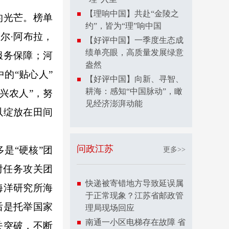
【理响中国】共赴“金陵之
的光芒。榜单
约”，皆为“理”响中国
尔·阿布拉，
【好评中国】一季度生态成
绩单亮眼，高质量发展绿意
服务保障；河
盎然
的“贴心人”
【好评中国】向新、寻智、
耕海：感知“中国脉动”，瞰
“兴农人”，努
见经济澎湃动能
以绽放在田间
问政江苏
是“硬核”团
更多>>
射任务攻关团
快递被寄错地方导致延误属
海洋研究所海
于正常现象？江苏省邮政管
后是托举国家
理局现场回应
南通一小区电梯存在故障 省
关突破，不断