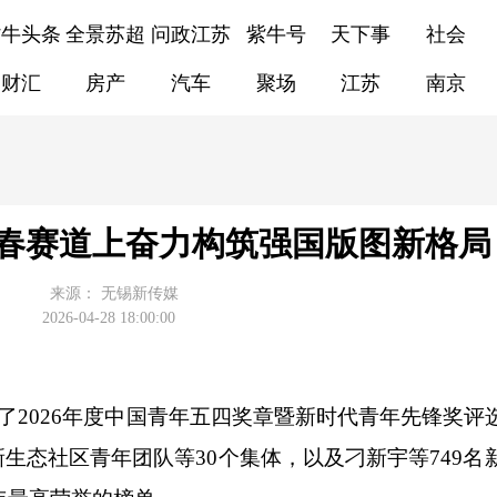
紫牛头条
全景苏超
问政江苏
紫牛号
天下事
社会
财汇
房产
汽车
聚场
江苏
南京
春赛道上奋力构筑强国版图新格局
来源：
无锡新传媒
2026-04-28 18:00:00
2026年度中国青年五四奖章暨新时代青年先锋奖评
新生态社区青年团队等30个集体，以及刁新宇等749名