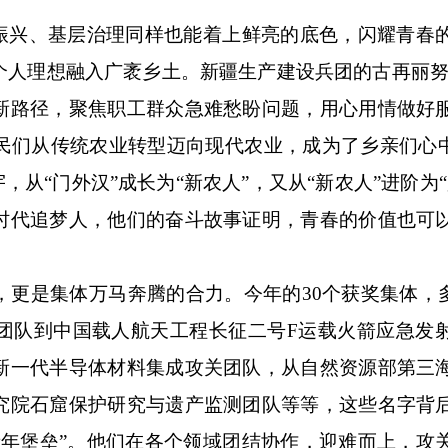
兴、基层治理同样也能着上鲜亮的底色，闪耀青春
个人理想融入广袤乡土。新疆生产建设兵团的古再丽努
新路径，聚焦职工群众急难愁盼问题，用心用情做好
民们从传统农业转型迈向现代农业，成为了乡亲们心中
，从“门外汉”成长为“新农人”，又从“新农人”进阶为
时代追梦人，他们的奋斗故事证明，青春的价值也可
是集体万马奔腾的合力。今年的30个获奖集体，多
团队到中国载人航天工程长征二号F运载火箭应急发
新一代半导体材料集成攻关团队，从自然资源部第三
究院石窟保护研究与遗产监测团队等等，这些名字背
青年堡垒”。他们在各个领域团结协作，迎难而上，攻