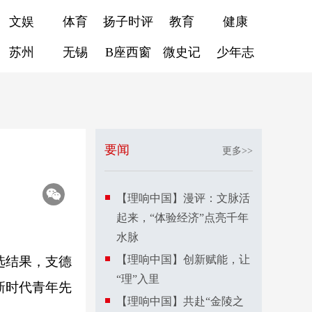
文娱
体育
扬子时评
教育
健康
苏州
无锡
B座西窗
微史记
少年志
要闻
更多>>
【理响中国】漫评：文脉活
起来，“体验经济”点亮千年
水脉
【理响中国】创新赋能，让
选结果，支德
“理”入里
新时代青年先
【理响中国】共赴“金陵之