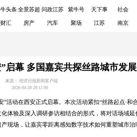
紫牛头条
全景苏超
问政江苏
紫牛号
天下事
社会
财汇
房产
汽车
聚场
江苏
南京
西安”启幕 多国嘉宾共探丝路城市发
来源：
经济日报新闻客户端
2026-04-28 20:11:00
·西安”活动在西安正式启幕。本次活动紧扣“丝路起点·和
文化体验及深入调研参访相结合的形式，将对话场域延
遗产现场，让嘉宾零距离感知数字技术如何重塑城市治