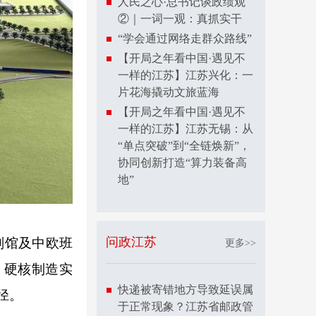
人民之心·总书记谈政绩观
②｜一词一观：真抓实干
“学会通过网络走群众路线”
【开局之年看中国·遇见不
一样的江苏】江苏兴化：一
片花海撬动文旅蓝海
【开局之年看中国·遇见不
一样的江苏】江苏无锡：从
“单点突破”到“全链焕新”，
协同创新打造“算力装备高
地”
问政江苏
划馆及中欧班
更多>>
、硬核制造实
快递被寄错地方导致延误属
径。
于正常现象？江苏省邮政管