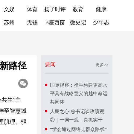
文娱
体育
扬子时评
教育
健康
苏州
无锡
B座西窗
微史记
少年志
展新路径
要闻
更多>>
国际观察：携手构建更高水
平具有战略意义的越中命运
合共生”主
共同体
伸至智慧城
人民之心·总书记谈政绩观
②｜一词一观：真抓实干
理肌理、驱
“学会通过网络走群众路线”