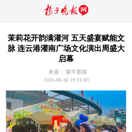
茉莉花开韵满灌河 五天盛宴赋能文
脉 连云港灌南广场文化演出周盛大
启幕
来源：
紫牛新闻
2026-06-30 19:31:00