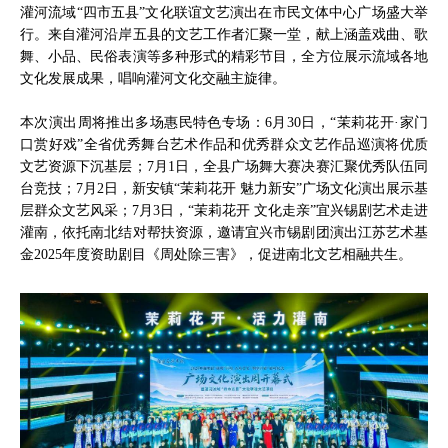
灌河流域“四市五县”文化联谊文艺演出在市民文体中心广场盛大举
行。来自灌河沿岸五县的文艺工作者汇聚一堂，献上涵盖戏曲、歌
舞、小品、民俗表演等多种形式的精彩节目，全方位展示流域各地
文化发展成果，唱响灌河文化交融主旋律。
本次演出周将推出多场惠民特色专场：6月30日，“茉莉花开·家门
口赏好戏”全省优秀舞台艺术作品和优秀群众文艺作品巡演将优质
文艺资源下沉基层；7月1日，全县广场舞大赛决赛汇聚优秀队伍同
台竞技；7月2日，新安镇“茉莉花开 魅力新安”广场文化演出展示基
层群众文艺风采；7月3日，“茉莉花开 文化走亲”宜兴锡剧艺术走进
灌南，依托南北结对帮扶资源，邀请宜兴市锡剧团演出江苏艺术基
金2025年度资助剧目《周处除三害》，促进南北文艺相融共生。