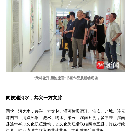
“茉莉花开 墨韵流香”书画作品展活动现场
同饮灌河水，共兴一方文脉
同饮一河之水，共兴一方文脉。灌河横贯宿迁、淮安、盐城、连云
港四市，润泽沭阳、涟水、响水、灌云、灌南五县，多年来，灌南
县连年举办文化联谊活动，以文化为纽带联结四市五县，打破行政
边界，推动流域文旅资源共建共享、文化成果普惠共融。