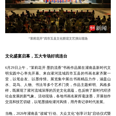
“茉莉花开”四市五县文化联谊文艺演出现场
文化盛宴启幕，五大专场好戏连台
6月29日上午，“茉莉花开 墨韵流香”书画作品展在灌南县新时代文
明实践中心率先开幕。来自灌河流域四市五县的书画名家齐聚一
堂，以笔会友、以墨传情。展览集中展出书画精品力作，涵盖山
水、花鸟、人物、书法等多个艺术门类，作品主题鲜明、风格多
样，既展现了灌河流域深厚的历史文化底蕴，也反映了新时代经济
社会发展的新气象。活动现场，各地书画名家挥毫泼墨，开展创作
交流和技艺切磋，以笔墨描绘灌河风情，用丹青记录时代发展。
当晚，2026年灌南县“读城”行动、大众文化“创享计划”启动仪式暨