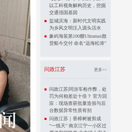
以工科视角解构历史，挖掘
交通强国基因
盐城滨海：新时代文明实践
为乡风文明注入源头活水
象屿海装第100艘Ultramax散
货船今交付 命名“远海松涛”
问政江苏
更多>>
问政江苏|同涉车检作弊，处
罚为何相差近十倍？ 官方回
应：现场查获批量造假与后
台数据异常性质有别
问政江苏｜香樟树被剪成
“一线天” 南京江宁一小区过