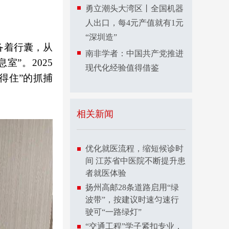
勇立潮头大湾区丨全国机器
人出口，每4元产值就有1元
“深圳造”
备着行囊，从
南非学者：中国共产党推进
”。2025
现代化经验值得借鉴
得住”的抓捕
相关新闻
优化就医流程，缩短候诊时
间 江苏省中医院不断提升患
者就医体验
扬州高邮28条道路启用“绿
波带”，按建议时速匀速行
驶可“一路绿灯”
“交通工程”学子紧扣专业，