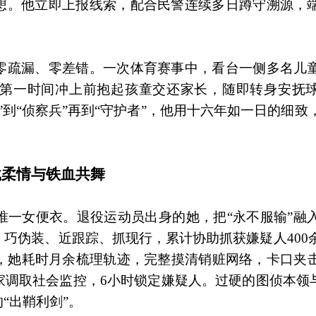
想。他立即上报线索，配合民警连续多日蹲守溯源，
零疏漏、零差错。一次体育赛事中，看台一侧多名儿
第一时间冲上前抱起孩童交还家长，随即转身安抚
到“侦察兵”再到“守护者”，他用十六年如一日的细致
载柔情与铁血共舞
唯一女便衣。退役运动员出身的她，把“永不服输”融
巧伪装、近跟踪、抓现行，累计协助抓获嫌疑人400
时，她耗时月余梳理轨迹，完整摸清销赃网络，卡口夹
调取社会监控，6小时锁定嫌疑人。过硬的图侦本领与
“出鞘利剑”。