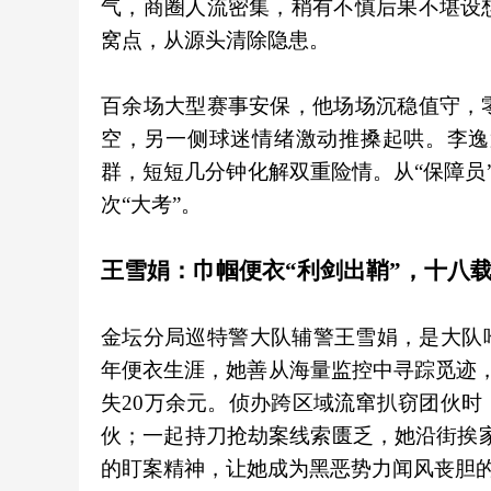
气，商圈人流密集，稍有不慎后果不堪设
窝点，从源头清除隐患。
百余场大型赛事安保，他场场沉稳值守，
空，另一侧球迷情绪激动推搡起哄。李逸
群，短短几分钟化解双重险情。从“保障员”
次“大考”。
王雪娟：巾帼便衣“利剑出鞘”，十八
金坛分局巡特警大队辅警王雪娟，是大队
年便衣生涯，她善从海量监控中寻踪觅迹，
失20万余元。侦办跨区域流窜扒窃团伙
伙；一起持刀抢劫案线索匮乏，她沿街挨家
的盯案精神，让她成为黑恶势力闻风丧胆的