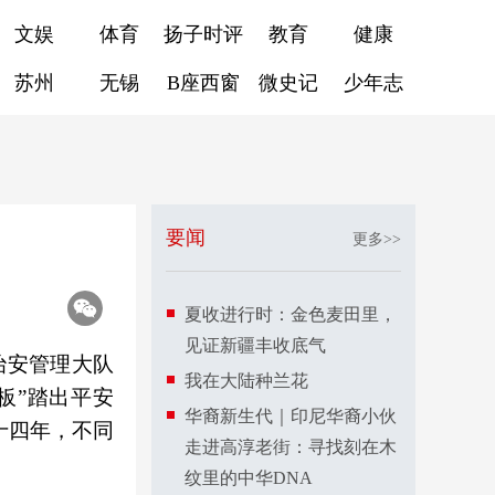
文娱
体育
扬子时评
教育
健康
苏州
无锡
B座西窗
微史记
少年志
要闻
更多>>
夏收进行时：金色麦田里，
见证新疆丰收底气
治安管理大队
我在大陆种兰花
板”踏出平安
华裔新生代｜印尼华裔小伙
十四年，不同
走进高淳老街：寻找刻在木
纹里的中华DNA