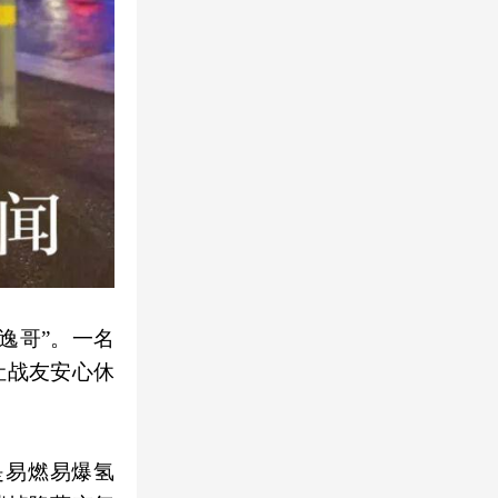
逸哥”。一名
让战友安心休
是易燃易爆氢