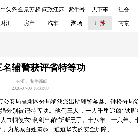
紫牛头条
全景苏超
问政江苏
紫牛号
天下事
社会
财汇
房产
汽车
聚场
江苏
南京
三名辅警获评省特等功
来源：
紫牛新闻
2026-07-03 16:31:00
市公安局高新区分局罗溪派出所辅警蒋鑫、钟楼分局
娟分别被记特等功。他们三人，一人千里追凶“铁脚
一人巾帼便衣“利剑出鞘”斩断黑手。十八年、十六年、
守，为龙城百姓筑起一道道坚实的安全屏障。