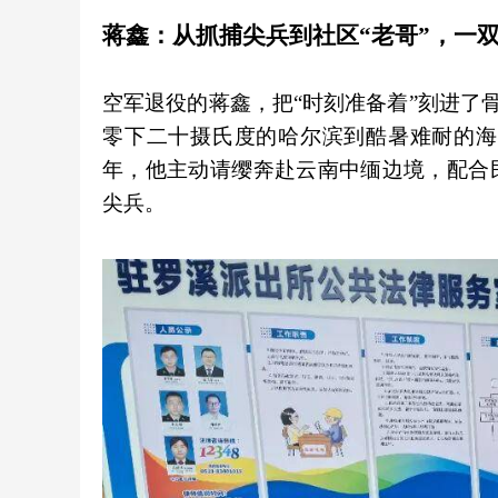
蒋鑫：从抓捕尖兵到社区“老哥”，一
空军退役的蒋鑫，把“时刻准备着”刻进了骨
零下二十摄氏度的哈尔滨到酷暑难耐的海南
年，他主动请缨奔赴云南中缅边境，配合
尖兵。