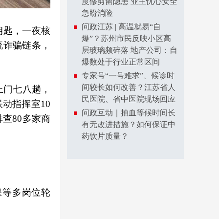
度修剪留隐患 业主忧心安全
急盼消险
问政江苏 | 高温就易“自
钥匙，一夜核
爆”？苏州市民反映小区高
流诈骗链条，
层玻璃频碎落 地产公司：自
爆数处于行业正常区间
专家号“一号难求”、候诊时
间较长如何改善？江苏省人
上门七八趟，
民医院、省中医院现场回应
动指挥室10
问政互动｜抽血等候时间长
查80多家商
有无改进措施？如何保证中
药饮片质量？
保等多岗位轮