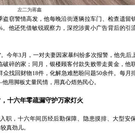
左二为蒋鑫
年夏季盗窃警情高发，他每晚沿街逐辆拉车门、检查遗留
5%。他还凭借敏锐观察力，深挖涉黄小广告背后的引
事”。今年3月，一对夫妻因家暴纠纷多次报警，他先后
临破碎的家；同月，银楼顾客付款失败带走黄金，他联
群众找回财物18件，化解急难愁盼问题50余件。每月排
——他用脚板丈量民情，用真心焐热民心。
”，十六年零疏漏守护万家灯火
0年入职，十六年间历经后勤保障、隐患摸排、大型安
的较真劲儿。