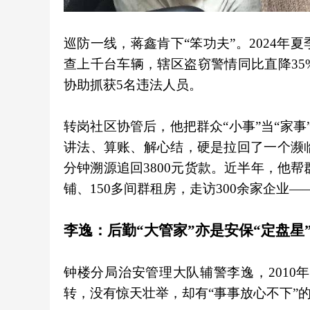
巡防一线，蒋鑫肯下“笨功夫”。2024
查上千台车辆，辖区盗窃警情同比直降3
协助抓获5名违法人员。
转岗社区协管后，他把群众“小事”当“家
讲法、算账、解心结，硬是拉回了一个濒
分钟溯源追回3800元货款。近半年，他帮
铺、150多间群租房，走访300余家企业
李逸：后勤“大管家”亦是安保“定盘星
钟楼分局治安管理大队辅警李逸，201
转，没有惊天壮举，却有“事事放心不下”