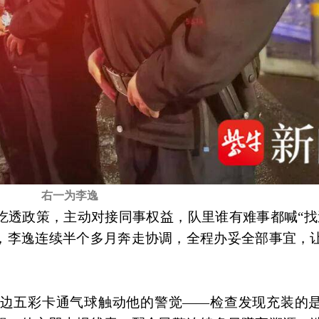
右一为李逸
吃透政策，主动对接同事权益，队里谁有难事都喊“找
，李逸连续半个多月奔走协调，全程办妥全部事宜，
边五彩卡通气球触动他的警觉——检查发现充装的