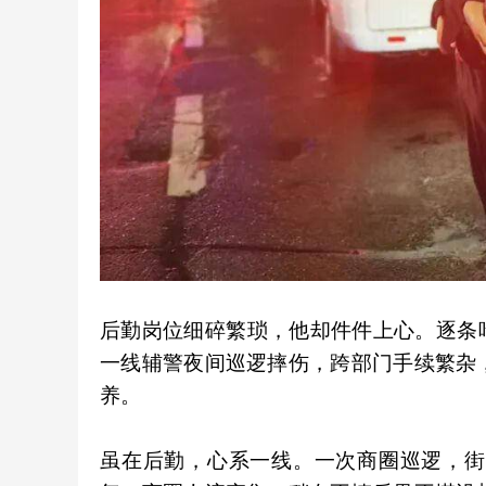
后勤岗位细碎繁琐，他却件件上心。逐条
一线辅警夜间巡逻摔伤，跨部门手续繁杂
养。
虽在后勤，心系一线。一次商圈巡逻，街