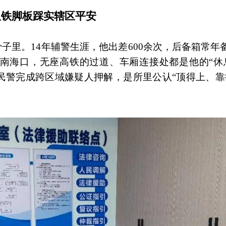
双铁脚板踩实辖区平安
子里。14年辅警生涯，他出差600余次，后备箱常年
海口，无座高铁的过道、车厢连接处都是他的“休息室
民警完成跨区域嫌疑人押解，是所里公认“顶得上、靠