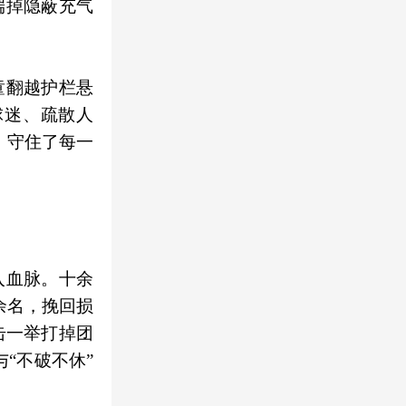
端掉隐蔽充气
童翻越护栏悬
球迷、疏散人
，守住了每一
入血脉。十余
余名，挽回损
击一举打掉团
“不破不休”