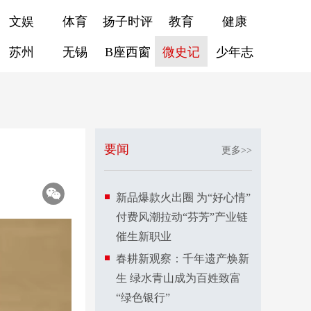
文娱
体育
扬子时评
教育
健康
苏州
无锡
B座西窗
微史记
少年志
要闻
更多>>
新品爆款火出圈 为“好心情”
付费风潮拉动“芬芳”产业链
催生新职业
春耕新观察：千年遗产焕新
生 绿水青山成为百姓致富
“绿色银行”