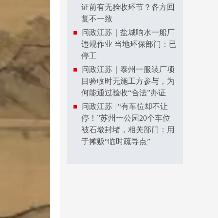
证前有无验收环节？各方回
复不一致
问政江苏｜盐城响水一船厂
违规作业 当地环保部门：已
停工
问政江苏｜泰州一服装厂项
目验收时无施工方参与，为
何能通过验收“合法”办证
问政江苏 | “有车位却不让
停！”苏州一公园20个车位
被石墩封堵，相关部门：用
于摊贩“临时疏导点”