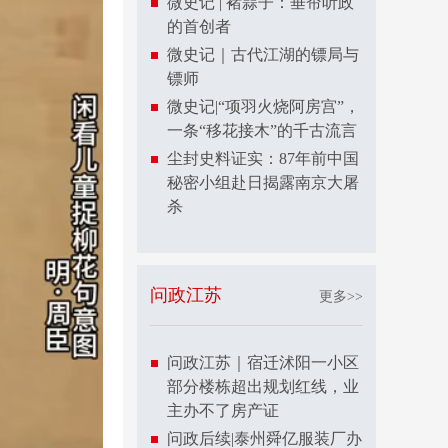
微史记 | 褚蒜子：垂帘听政
的首创者
微史记｜古代江湖的镖局与
镖师
微史记|“项羽火烧阿房宫”，
一条“移花接木”的千古流言
尘封史料证实：87年前中国
秘密小组赴日揭露南京大屠
杀
问政江苏
更多>>
问政江苏｜宿迁沭阳一小区
部分楼栋超出规划红线，业
主办不了房产证
问政后续|泰州舜亿服装厂办