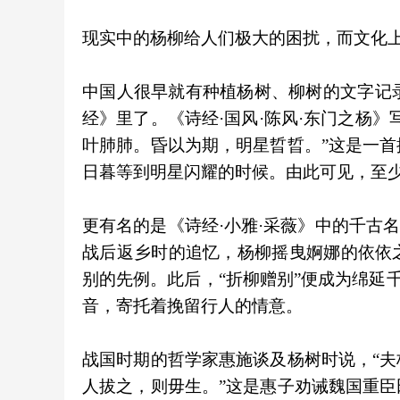
现实中的杨柳给人们极大的困扰，而文化
中国人很早就有种植杨树、柳树的文字记录
经》里了。《诗经·国风·陈风·东门之杨
叶肺肺。昏以为期，明星晢晢。”这是一
日暮等到明星闪耀的时候。由此可见，至
更有名的是《诗经·小雅·采薇》中的千古
战后返乡时的追忆，杨柳摇曳婀娜的依依
别的先例。此后，“折柳赠别”便成为绵延千
音，寄托着挽留行人的情意。
战国时期的哲学家惠施谈及杨树时说，“
人拔之，则毋生。”这是惠子劝诫魏国重