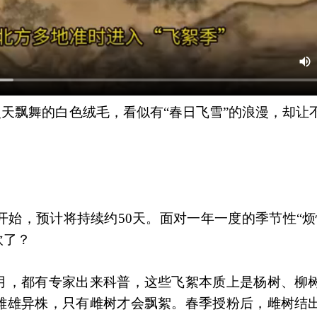
漫天飘舞的白色绒毛，看似有“春日飞雪”的浪漫，却让
开始，预计将持续约50天。面对一年一度的季节性“烦
砍了？
月，都有专家出来科普，这些飞絮本质上是杨树、柳
雌雄异株，只有雌树才会飘絮。春季授粉后，雌树结