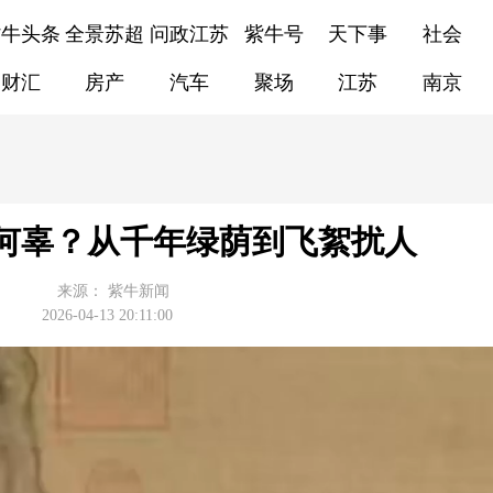
紫牛头条
全景苏超
问政江苏
紫牛号
天下事
社会
财汇
房产
汽车
聚场
江苏
南京
杨柳何辜？从千年绿荫到飞絮扰人
来源：
紫牛新闻
2026-04-13 20:11:00