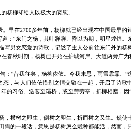
上的杨柳却给人以极大的宽慰。
。早在2700多年前，杨柳就已经出现在中国最早的
》写道：“东门之杨，其叶牂牂。昏以为期，明星煌煌。
首描写男女恋爱的诗歌，记述了主人公前往东门外的杨
少在春秋时期，杨树已开始在护城河岸、大道两旁广为
名句：“昔我往矣，杨柳依依。今我来思，雨雪霏霏。”
之态，与人们依依惜别之情交融在一起，开启了诗歌
年的习俗。送客至灞桥，或至劳劳亭，折柳相赠，因“柳
夫杨，横树之即生，倒树之即生，折而树之又生。然使
臣田需的一段话，意思是杨树怎么栽种都能活，然而，