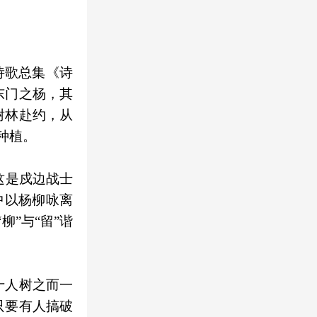
诗歌总集《诗
东门之杨，其
树林赴约，从
种植。
这是戍边战士
中以杨柳咏离
”与“留”谐
十人树之而一
只要有人搞破