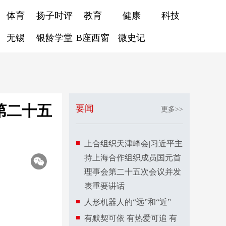
体育
扬子时评
教育
健康
科技
无锡
银龄学堂
B座西窗
微史记
第二十五
要闻
更多>>
上合组织天津峰会|习近平主
持上海合作组织成员国元首
理事会第二十五次会议并发
表重要讲话
人形机器人的“远”和“近”
有默契可依 有热爱可追 有