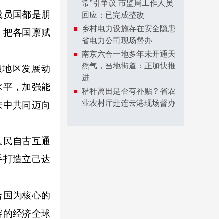
常”引争议 市监局工作人员
成员国都是朋
回应：已完成整改
乡村电力设施存在安全隐患
，把各国禀赋
省电力公司现场督办
南京六合一地多年未开通天
然气，当地街道：正加快推
强地区发展动
进
水平，加强能
秸秆离田是否有补贴？省农
业农村厅赴连云港现场督办
来中共同迈向
人民自古互通
手打造立己达
合国为核心的
容的经济全球