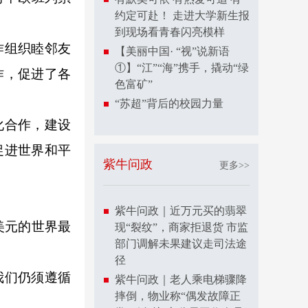
约定可赴！ 走进大学新生报
到现场看青春闪亮模样
作组织睦邻友
【美丽中国· “视”说新语
①】“江”“海”携手，撬动“绿
作，促进了各
色富矿”
“苏超”背后的校园力量
化合作，建设
促进世界和平
紫牛问政
更多>>
紫牛问政｜近万元买的翡翠
美元的世界最
现“裂纹”，商家拒退货 市监
部门调解未果建议走司法途
径
我们仍须遵循
紫牛问政｜老人乘电梯骤降
摔倒，物业称“偶发故障正