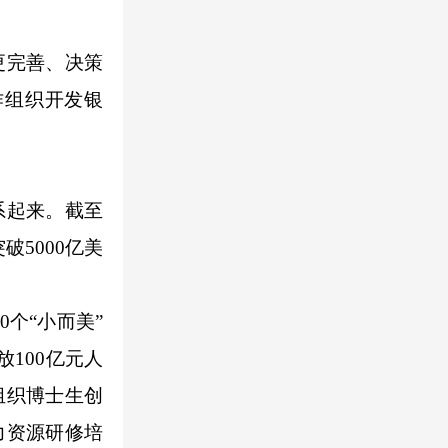
更完善、决策
作组织开发银
系起来。截至
5000亿美
个“小而美”
100亿元人
组织博士生创
力资源研修培