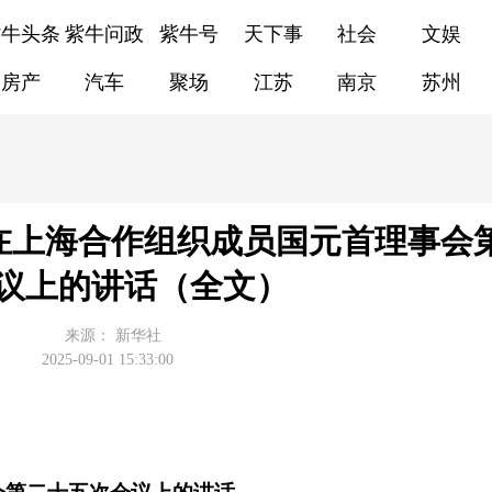
紫牛头条
紫牛问政
紫牛号
天下事
社会
文娱
房产
汽车
聚场
江苏
南京
苏州
在上海合作组织成员国元首理事会
议上的讲话（全文）
来源：
新华社
2025-09-01 15:33:00