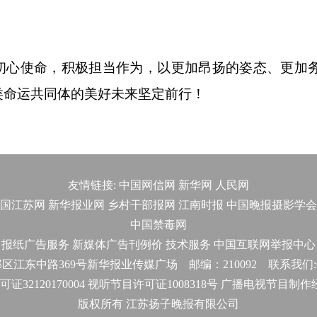
心使命，积极担当作为，以更加昂扬的姿态、更加
类命运共同体的美好未来坚定前行！
友情链接:
中国网信网
新华网
人民网
国江苏网
新华报业网
乡村干部报网
江南时报
中国晚报摄影学会
中国禁毒网
报纸广告服务
新媒体广告刊例价
技术服务
中国互联网举报中心
东中路369号新华报业传媒广场 邮编：210092 联系我们:025-
32120170004 视听节目许可证1008318号 广播电视节目制
版权所有 江苏扬子晚报有限公司