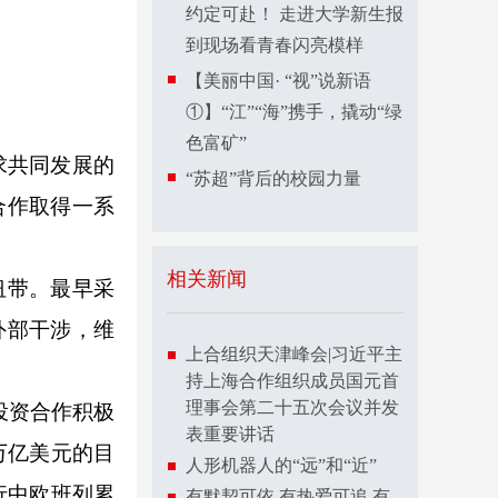
约定可赴！ 走进大学新生报
到现场看青春闪亮模样
【美丽中国· “视”说新语
①】“江”“海”携手，撬动“绿
色富矿”
求共同发展的
“苏超”背后的校园力量
合作取得一系
相关新闻
纽带。最早采
外部干涉，维
上合组织天津峰会|习近平主
持上海合作组织成员国元首
理事会第二十五次会议并发
投资合作积极
表重要讲话
万亿美元的目
人形机器人的“远”和“近”
行中欧班列累
有默契可依 有热爱可追 有